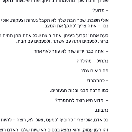
אשתך והבת שלך מתעמתות ביניהן, ואתה איכשהו 'נתקע' ש
– מדוע?
אולי חשבת, שכך הבת שלך לא תקבל גערות וצעקות. אולי
נכון – אתה צריך 'לתקן' את המצב.
כעת אתה 'נקרע' ביניהן. אתה רוצה שכל אחת מהן תהיה רג
ברור, לפעמים אתה עם אשתך, ולפעמים עם הבת.
– ואתה כבר יודע שזה לא עוזר לאף אחד.
נתחיל – מהילדה.
מה היא רוצה?
– להתמרד!
כמו הרבה מבני ובנות הנעורים.
– ומדוע היא רוצה להתמרד?
נתבונן.
כל אדם, אולי צריך להוסיף 'כמעט', ואולי לא, רוצה – להיות 
זהו רצון עמוק, והוא נמצא בבסיס האישיות שלנו. האדם רוצ