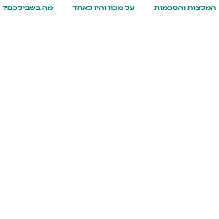
המלצות והסכמות
על מכון והיו לאחד
מה בשבילכם?